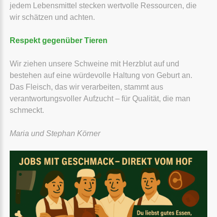
jedem Lebensmittel stecken wertvolle Ressourcen, die
wir schätzen und achten.
Respekt gegenüber Tieren
Wir ziehen unsere Schweine mit Herzblut auf und
bestehen auf eine würdevolle Haltung von Geburt an.
Das Fleisch, das wir verarbeiten, stammt aus
verantwortungsvoller Aufzucht – für Qualität, die man
schmeckt.
Maria und Stephan Körner